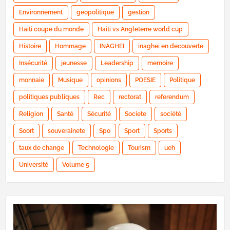
Environnement
geopolitique
gestion
Haiti coupe du monde
Haiti vs Angleterre world cup
Histoire
Hommage
INAGHEI
inaghei en decouverte
Insécurité
jeunesse
Leadership
memoire
monnaie
Musique
opinions
POESIE
Politique
politiques publiques
Rec
rectorat
referendum
Religion
Santé
Sécurité
Societe
société
Soort
souverainete
Spo
Sport
Sports
taux de change
Technologie
Tourism
ueh
Université
Volume 5