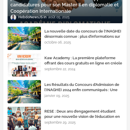
candidatures pour son Master II en diplomatie et
Coopération Internationale
HebdoNewsJS
août 05, 2025
La nouvelle date du concours de l’INAGHEI
désormais connue : plus d’informations sur
la validation des inscriptions
octobre 06, 2025
Kaw Academy : La première plateforme
offrant des cours gratuits en ligne en créole
septembre 22, 2024
Les Résultats du Concours d’Admission de
l’INAGHEI 2024 enfin communiqués : Une
nouvelle promotion s'apprête à rejoindre
janvier 09, 2025
l'institut
RESE : Deux ans d’engagement étudiant
pour une nouvelle vision de l’éducation en
Haïti
septembre 29, 2025