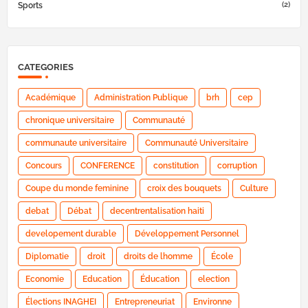
(2)
Sports
CATEGORIES
Académique
Administration Publique
brh
cep
chronique universitaire
Communauté
communaute universitaire
Communauté Universitaire
Concours
CONFERENCE
constitution
corruption
Coupe du monde feminine
croix des bouquets
Culture
debat
Débat
decentrentalisation haiti
developement durable
Développement Personnel
Diplomatie
droit
droits de lhomme
École
Economie
Education
Éducation
election
Élections INAGHEI
Entrepreneuriat
Environne