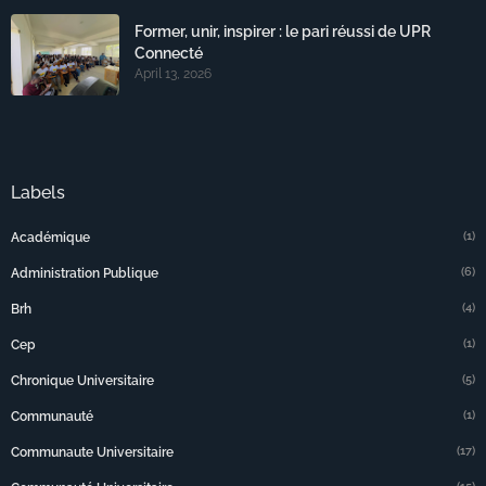
Former, unir, inspirer : le pari réussi de UPR
Connecté
April 13, 2026
Labels
(1)
Académique
(6)
Administration Publique
(4)
Brh
(1)
Cep
(5)
Chronique Universitaire
(1)
Communauté
(17)
Communaute Universitaire