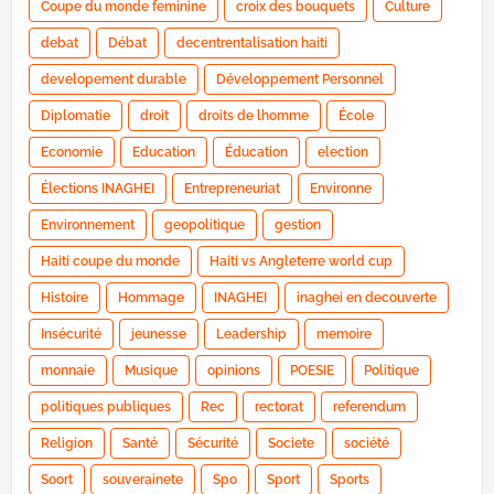
Coupe du monde feminine
croix des bouquets
Culture
debat
Débat
decentrentalisation haiti
developement durable
Développement Personnel
Diplomatie
droit
droits de lhomme
École
Economie
Education
Éducation
election
Élections INAGHEI
Entrepreneuriat
Environne
Environnement
geopolitique
gestion
Haiti coupe du monde
Haiti vs Angleterre world cup
Histoire
Hommage
INAGHEI
inaghei en decouverte
Insécurité
jeunesse
Leadership
memoire
monnaie
Musique
opinions
POESIE
Politique
politiques publiques
Rec
rectorat
referendum
Religion
Santé
Sécurité
Societe
société
Soort
souverainete
Spo
Sport
Sports