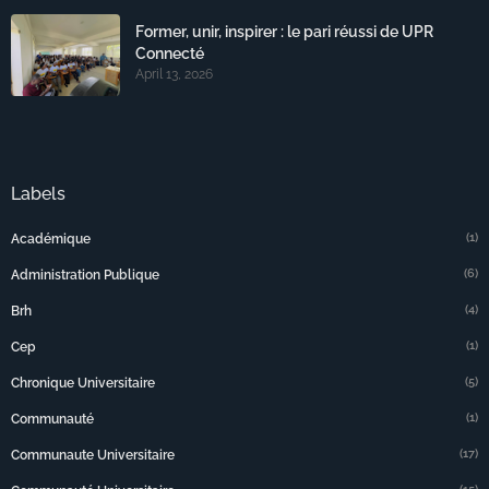
Former, unir, inspirer : le pari réussi de UPR
Connecté
April 13, 2026
Labels
(1)
Académique
(6)
Administration Publique
(4)
Brh
(1)
Cep
(5)
Chronique Universitaire
(1)
Communauté
(17)
Communaute Universitaire