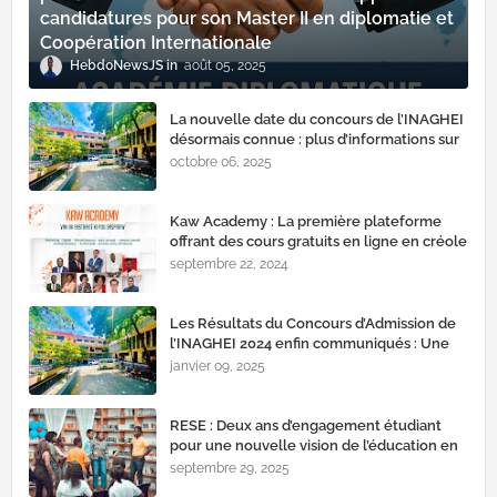
candidatures pour son Master II en diplomatie et
Coopération Internationale
HebdoNewsJS
août 05, 2025
La nouvelle date du concours de l’INAGHEI
désormais connue : plus d’informations sur
la validation des inscriptions
octobre 06, 2025
Kaw Academy : La première plateforme
offrant des cours gratuits en ligne en créole
septembre 22, 2024
Les Résultats du Concours d’Admission de
l’INAGHEI 2024 enfin communiqués : Une
nouvelle promotion s'apprête à rejoindre
janvier 09, 2025
l'institut
RESE : Deux ans d’engagement étudiant
pour une nouvelle vision de l’éducation en
Haïti
septembre 29, 2025