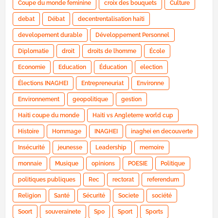
Coupe du monde feminine
croix des bouquets
Culture
debat
Débat
decentrentalisation haiti
developement durable
Développement Personnel
Diplomatie
droit
droits de lhomme
École
Economie
Education
Éducation
election
Élections INAGHEI
Entrepreneuriat
Environne
Environnement
geopolitique
gestion
Haiti coupe du monde
Haiti vs Angleterre world cup
Histoire
Hommage
INAGHEI
inaghei en decouverte
Insécurité
jeunesse
Leadership
memoire
monnaie
Musique
opinions
POESIE
Politique
politiques publiques
Rec
rectorat
referendum
Religion
Santé
Sécurité
Societe
société
Soort
souverainete
Spo
Sport
Sports