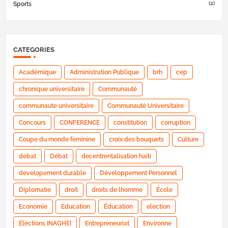
(2)
Sports
CATEGORIES
Académique
Administration Publique
brh
cep
chronique universitaire
Communauté
communaute universitaire
Communauté Universitaire
Concours
CONFERENCE
constitution
corruption
Coupe du monde feminine
croix des bouquets
Culture
debat
Débat
decentrentalisation haiti
developement durable
Développement Personnel
Diplomatie
droit
droits de lhomme
École
Economie
Education
Éducation
election
Élections INAGHEI
Entrepreneuriat
Environne