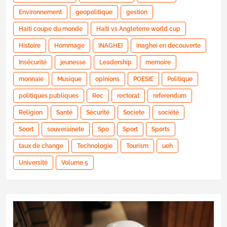
Environnement
geopolitique
gestion
Haiti coupe du monde
Haiti vs Angleterre world cup
Histoire
Hommage
INAGHEI
inaghei en decouverte
Insécurité
jeunesse
Leadership
memoire
monnaie
Musique
opinions
POESIE
Politique
politiques publiques
Rec
rectorat
referendum
Religion
Santé
Sécurité
Societe
société
Soort
souverainete
Spo
Sport
Sports
taux de change
Technologie
Tourism
ueh
Université
Volume 5